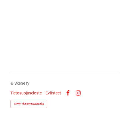
©
Skene ry
Tietosuojaseloste
Evästeet
Facebook
Instagram
Tehty Yhdistysavaimella