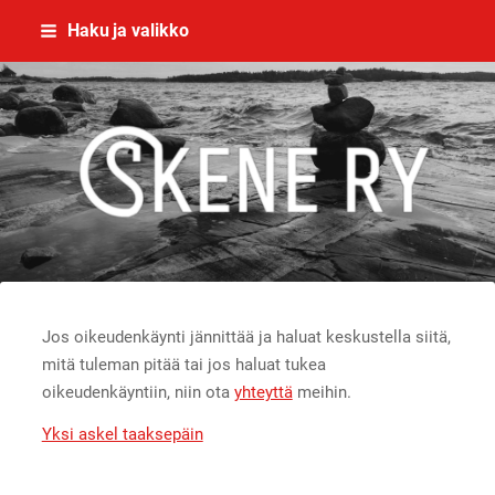
Siirry
Haku ja valikko
sivun
sisältöön
Skene - yhdessä rikoksettomaan el
Jos oikeudenkäynti jännittää ja haluat keskustella siitä,
mitä tuleman pitää tai jos haluat tukea
oikeudenkäyntiin, niin ota
yhteyttä
meihin.
Yksi askel taaksepäin