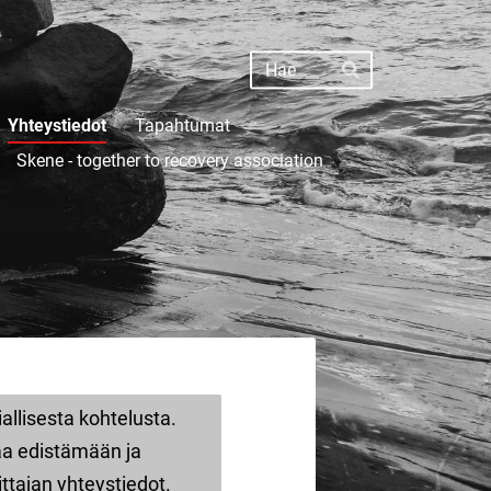
Haku
Hae
Yhteystiedot
Tapahtumat
Skene - together to recovery association
allisesta kohtelusta.
aa edistämään ja
ttajan yhteystiedot.