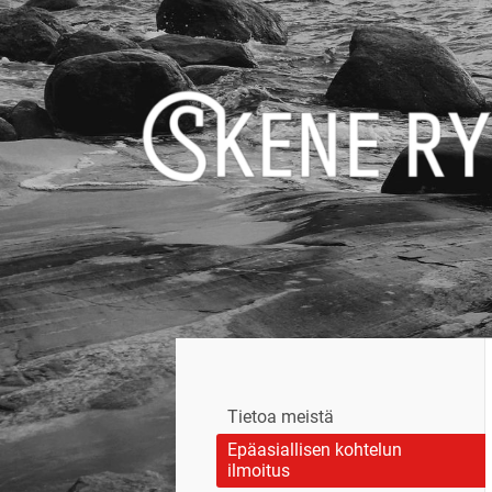
Siirry
sivun
sisältöön
Skene - yhdessä rikoksettomaan elä
Tietoa meistä
Epäasiallisen kohtelun
ilmoitus