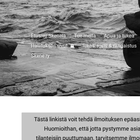
Etusivu Skenelä
Tue meitä
Apua ja tukea
mään ry
Hallituksen sivut
Rikos, rosis & rangaistus
Skene ry
Tästä linkistä voit tehdä ilmoituksen epäasi
Huomioithan, että jotta pystymme asi
tilanteisiin puuttumaan, tarvitsemme ilmoi