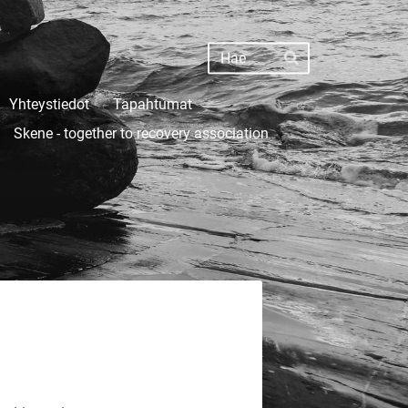
Haku
Hae
Yhteystiedot
Tapahtumat
Skene - together to recovery association