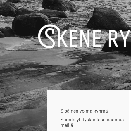
Siirry
sivun
sisältöön
Skene - yhdessä rikoksettomaan elä
Sisäinen voima -ryhmä
Suorita yhdyskuntaseuraamus
meillä