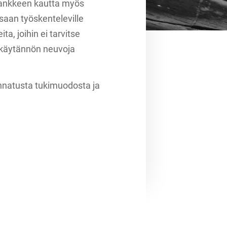
-hankkeen kautta myös
saan työskenteleville
a, joihin ei tarvitse
a käytännön neuvoja
unnatusta tukimuodosta ja