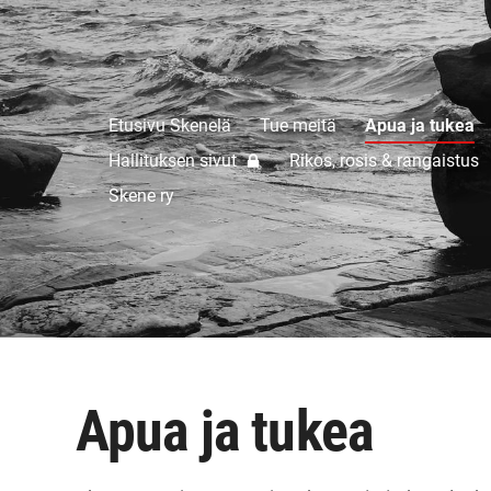
Etusivu Skenelä
Tue meitä
Apua ja tukea
mään ry
Hallituksen sivut
Rikos, rosis & rangaistus
Skene ry
Apua ja tukea