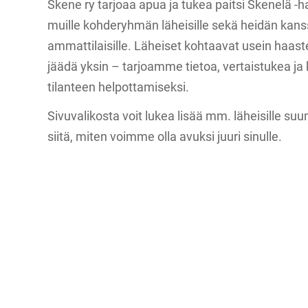
Skene ry tarjoaa apua ja tukea paitsi Skenelä 
muille kohderyhmän läheisille sekä heidän kans
ammattilaisille. Läheiset kohtaavat usein haasteit
jäädä yksin – tarjoamme tietoa, vertaistukea j
tilanteen helpottamiseksi.
Sivuvalikosta voit lukea lisää mm. läheisille su
siitä, miten voimme olla avuksi juuri sinulle.