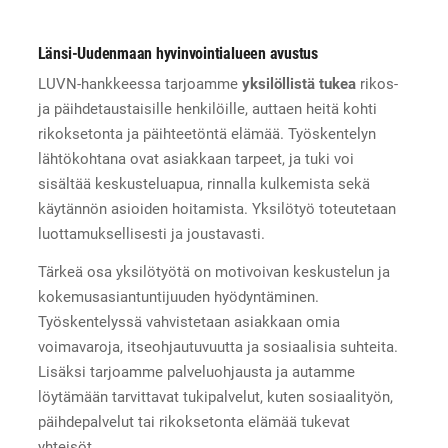
Länsi-Uudenmaan hyvinvointialueen avustus
LUVN-hankkeessa tarjoamme
yksilöllistä tukea
rikos-
ja päihdetaustaisille henkilöille, auttaen heitä kohti
rikoksetonta ja päihteetöntä elämää. Työskentelyn
lähtökohtana ovat asiakkaan tarpeet, ja tuki voi
sisältää keskusteluapua, rinnalla kulkemista sekä
käytännön asioiden hoitamista. Yksilötyö toteutetaan
luottamuksellisesti ja joustavasti.
Tärkeä osa yksilötyötä on motivoivan keskustelun ja
kokemusasiantuntijuuden hyödyntäminen.
Työskentelyssä vahvistetaan asiakkaan omia
voimavaroja, itseohjautuvuutta ja sosiaalisia suhteita.
Lisäksi tarjoamme palveluohjausta ja autamme
löytämään tarvittavat tukipalvelut, kuten sosiaalityön,
päihdepalvelut tai rikoksetonta elämää tukevat
yhteisöt.