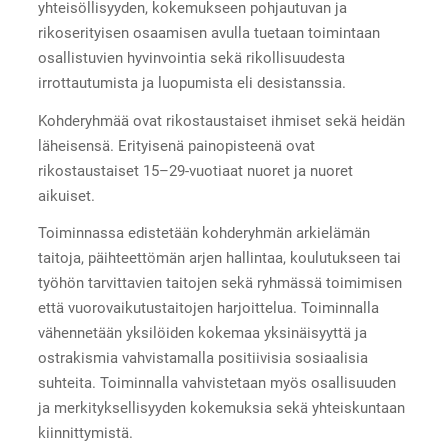
yhteisöllisyyden, kokemukseen pohjautuvan ja
rikoserityisen osaamisen avulla tuetaan toimintaan
osallistuvien hyvinvointia sekä rikollisuudesta
irrottautumista ja luopumista eli desistanssia.
Kohderyhmää ovat rikostaustaiset ihmiset sekä heidän
läheisensä. Erityisenä painopisteenä ovat
rikostaustaiset 15–29-vuotiaat nuoret ja nuoret
aikuiset.
Toiminnassa edistetään kohderyhmän arkielämän
taitoja, päihteettömän arjen hallintaa, koulutukseen tai
työhön tarvittavien taitojen sekä ryhmässä toimimisen
että vuorovaikutustaitojen harjoittelua. Toiminnalla
vähennetään yksilöiden kokemaa yksinäisyyttä ja
ostrakismia vahvistamalla positiivisia sosiaalisia
suhteita. Toiminnalla vahvistetaan myös osallisuuden
ja merkityksellisyyden kokemuksia sekä yhteiskuntaan
kiinnittymistä.