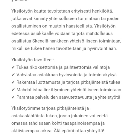
Yksilötyön kautta tavoitetaan erityisesti henkilöitä,
jotka eivät kiinnity yhteisölliseen toimintaan tai joiden
osallistuminen on muutoin haasteellista. Yksilötyön
edetessä asiakkaalle voidaan tarjota mahdollisuus
osallistua Skenelä-hankkeen yhteisölliseen toimintaan,
mikäli se tukee hänen tavoitteitaan ja hyvinvointiaan.
Yksilötyön tavoitteet:
✔ Tukea rikoksettomia ja päihteettömiä valintoja
✔ Vahvistaa asiakkaan hyvinvointia ja toimintakykyä
✔ Rakentaa luottamusta ja tarjota pitkäjänteistä tukea
✔ Mahdollistaa linkittyminen yhteisölliseen toimintaan
✔ Parantaa palveluiden saavutettavuutta ja yhteistyötä
Yksilötyömme tarjoaa pitkäjänteistä ja
asiakaslähtöistä tukea, jossa jokainen voi edetä
omassa tahdissaan kohti tasapainoisempaa ja
aktiivisempaa arkea. Älä epäröi ottaa yhteyttä!