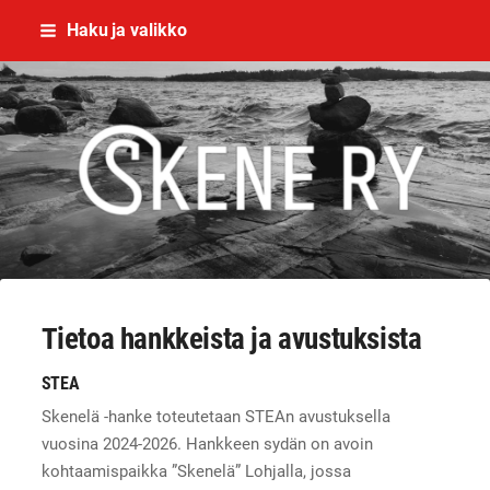
Siirry
Haku ja valikko
sivun
sisältöön
Skene - yhdessä rikoksettomaan el
Tietoa hankkeista ja avustuksista
STEA
Skenelä -hanke toteutetaan STEAn avustuksella
vuosina 2024-2026. Hankkeen sydän on avoin
kohtaamispaikka ”Skenelä” Lohjalla, jossa