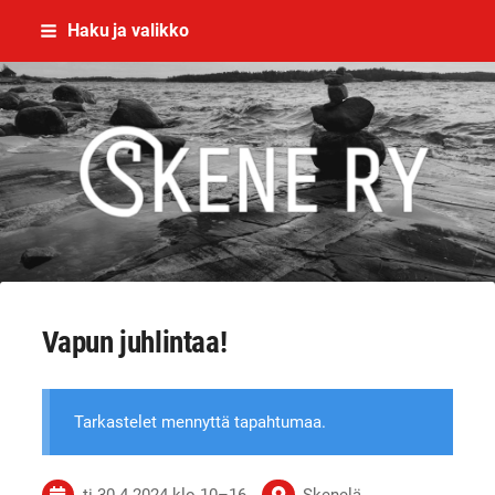
Siirry
Haku ja valikko
sivun
sisältöön
Skene - yhdessä rikoksettomaan el
Vapun juhlintaa!
Tarkastelet mennyttä tapahtumaa.
ti 30.4.2024
klo 10
–
16
Skenelä