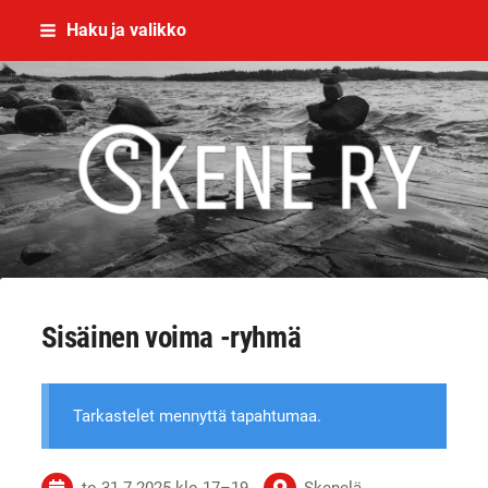
Siirry
Haku ja valikko
sivun
sisältöön
Skene - yhdessä rikoksettomaan el
Sisäinen voima -ryhmä
Tarkastelet mennyttä tapahtumaa.
to 31.7.2025
klo 17
–
19
Skenelä