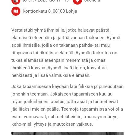
Kontionkatu 8, 08100 Lohja
Vertaistukiryhmä ihmisille, jotka haluavat päästä
elämässä eteenpäin ja jättää vanhan taakseen. Ryhmä
sopii ihmisille, joilla on takanaan päihde- tai muu
riippuvuus tai rikollista elämää. Ryhmän tarkoitus on
tukea elämässä eteenpäin menemistä ja omaa
ihmisenä kasvua. Ryhmä lisää tietoa, kasvattaa
henkisesti ja lisää valmiuksia elämään.
Joka tapaamisessa käydään läpi fiiliksiä ja pureudutaan
johonkin teemaan. Jokaiseen tapaamiseen kuuluu
myös jonkinlainen lopetus, jotta asiat ja tunteet eivät
jää liiaksi mielen päälle. Teemoja tapaamisissa voi olla
esim. voimavarat, suhteet läheisiin, traumaymmärrys,
keho-mieli yhteys ja muutoksen vaikeus.