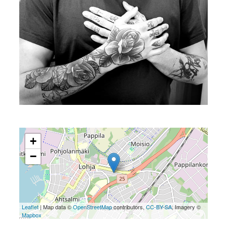
+
−
Leaflet
| Map data ©
OpenStreetMap
contributors,
CC-BY-SA
, Imagery ©
Mapbox