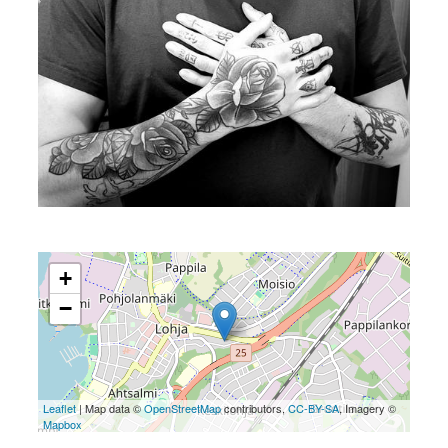
+
−
Leaflet
| Map data ©
OpenStreetMap
contributors,
CC-BY-SA
, Imagery ©
Mapbox