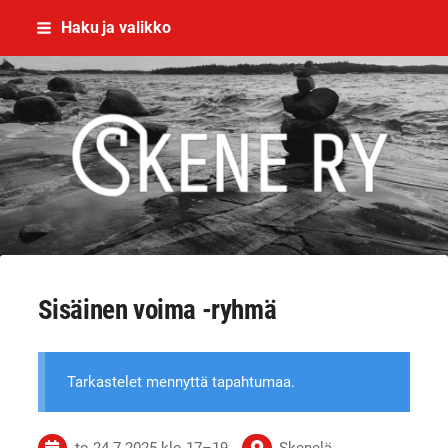
Siirry
Haku ja valikko
sivun
sisältöön
Skene - yhdessä rikoksettomaan el
Sisäinen voima -ryhmä
Tarkastelet mennyttä tapahtumaa.
to 24.7.2025
klo 17
–
19
Skenelä