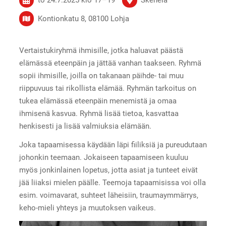
Kontionkatu 8, 08100 Lohja
Vertaistukiryhmä ihmisille, jotka haluavat päästä
elämässä eteenpäin ja jättää vanhan taakseen. Ryhmä
sopii ihmisille, joilla on takanaan päihde- tai muu
riippuvuus tai rikollista elämää. Ryhmän tarkoitus on
tukea elämässä eteenpäin menemistä ja omaa
ihmisenä kasvua. Ryhmä lisää tietoa, kasvattaa
henkisesti ja lisää valmiuksia elämään.
Joka tapaamisessa käydään läpi fiiliksiä ja pureudutaan
johonkin teemaan. Jokaiseen tapaamiseen kuuluu
myös jonkinlainen lopetus, jotta asiat ja tunteet eivät
jää liiaksi mielen päälle. Teemoja tapaamisissa voi olla
esim. voimavarat, suhteet läheisiin, traumaymmärrys,
keho-mieli yhteys ja muutoksen vaikeus.