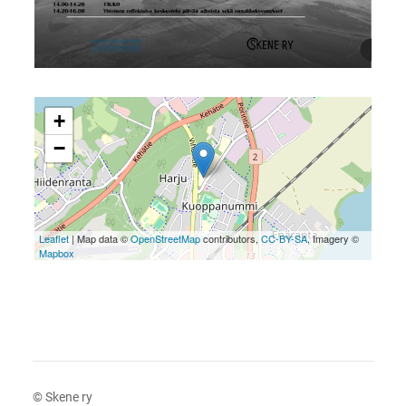
+
−
Leaflet
| Map data ©
OpenStreetMap
contributors,
CC-BY-SA
, Imagery ©
Mapbox
©
Skene ry