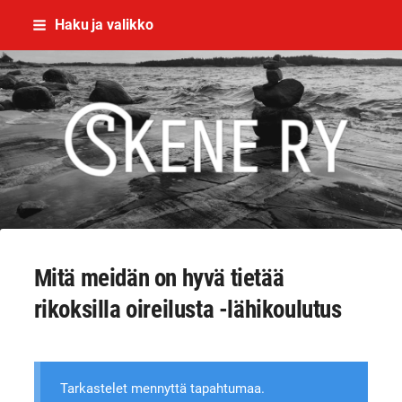
Siirry
Haku ja valikko
sivun
sisältöön
Skene - yhdessä rikoksettomaan el
Mitä meidän on hyvä tietää
rikoksilla oireilusta -lähikoulutus
Tarkastelet mennyttä tapahtumaa.