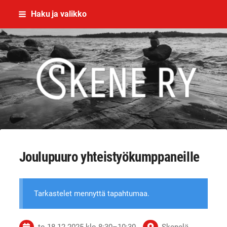
Siirry
Haku ja valikko
sivun
sisältöön
Skene - yhdessä rikoksettomaan el
Joulupuuro yhteistyökumppaneille
Tarkastelet mennyttä tapahtumaa.
to 18.12.2025
klo 8:30
–
10:30
Skenelä