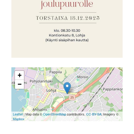
+
−
Leaflet
| Map data ©
OpenStreetMap
contributors,
CC-BY-SA
, Imagery ©
Mapbox