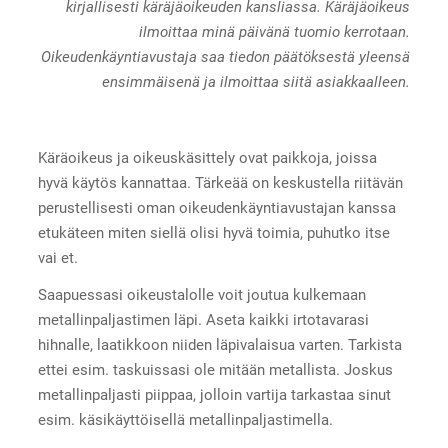
kirjallisesti käräjäoikeuden kansliassa. Käräjäoikeus
ilmoittaa minä päivänä tuomio kerrotaan.
Oikeudenkäyntiavustaja saa tiedon päätöksestä yleensä
ensimmäisenä ja ilmoittaa siitä asiakkaalleen.
Käräoikeus ja oikeuskäsittely ovat paikkoja, joissa
hyvä käytös kannattaa. Tärkeää on keskustella riitävän
perustellisesti oman oikeudenkäyntiavustajan kanssa
etukäteen miten siellä olisi hyvä toimia, puhutko itse
vai et.
Saapuessasi oikeustalolle voit joutua kulkemaan
metallinpaljastimen läpi. Aseta kaikki irtotavarasi
hihnalle, laatikkoon niiden läpivalaisua varten. Tarkista
ettei esim. taskuissasi ole mitään metallista. Joskus
metallinpaljasti piippaa, jolloin vartija tarkastaa sinut
esim. käsikäyttöisellä metallinpaljastimella.