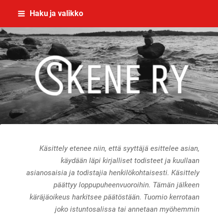
Siirry
Haku ja valikko
sivun
sisältöön
Skene - yhdessä rikoksettomaan el
Käsittely etenee niin, että syyttäjä esittelee asian,
käydään läpi kirjalliset todisteet ja kuullaan
asianosaisia ja todistajia henkilökohtaisesti. Käsittely
päättyy loppupuheenvuoroihin. Tämän jälkeen
käräjäoikeus harkitsee päätöstään. Tuomio kerrotaan
joko istuntosalissa tai annetaan myöhemmin