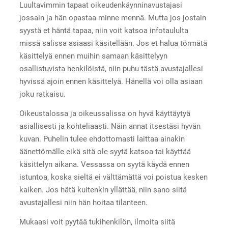
Luultavimmin tapaat oikeudenkäynninavustajasi
jossain ja hän opastaa minne mennä. Mutta jos jostain
syystä et häntä tapaa, niin voit katsoa infotaululta
missä salissa asiaasi käsitellään. Jos et halua törmätä
käsittelyä ennen muihin samaan käsittelyyn
osallistuvista henkilöistä, niin puhu tästä avustajallesi
hyvissä ajoin ennen käsittelyä. Hänellä voi olla asiaan
joku ratkaisu.
Oikeustalossa ja oikeussalissa on hyvä käyttäytyä
asiallisesti ja kohteliaasti. Näin annat itsestäsi hyvän
kuvan. Puhelin tulee ehdottomasti laittaa ainakin
äänettömälle eikä sitä ole syytä katsoa tai käyttää
käsittelyn aikana. Vessassa on syytä käydä ennen
istuntoa, koska sieltä ei välttämättä voi poistua kesken
kaiken. Jos hätä kuitenkin yllättää, niin sano siitä
avustajallesi niin hän hoitaa tilanteen.
Mukaasi voit pyytää tukihenkilön, ilmoita siitä