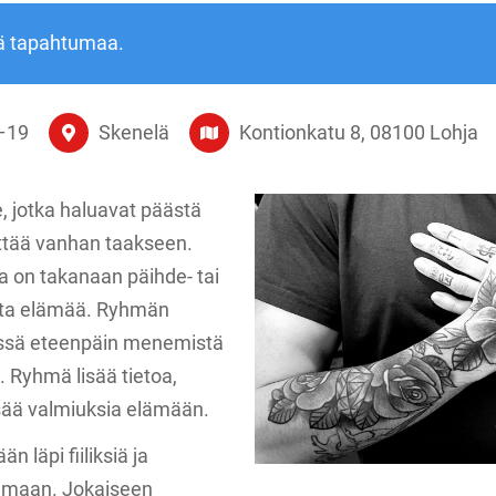
ä tapahtumaa.
–
19
Skenelä
Kontionkatu 8, 08100 Lohja
e, jotka haluavat päästä
ttää vanhan taakseen.
lla on takanaan päihde- tai
lista elämää. Ryhmän
ässä eteenpäin menemistä
 Ryhmä lisää tietoa,
isää valmiuksia elämään.
 läpi fiiliksiä ja
emaan. Jokaiseen