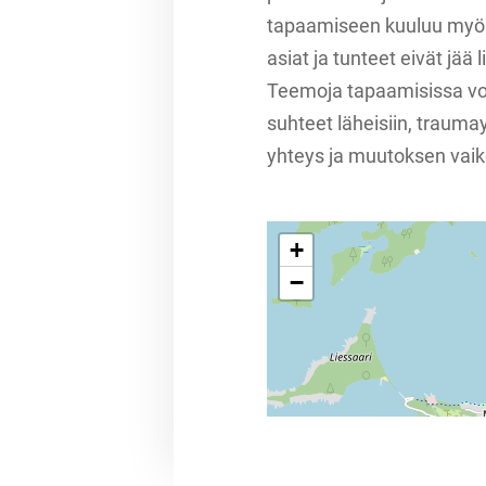
tapaamiseen kuuluu myös 
asiat ja tunteet eivät jää 
Teemoja tapaamisissa voi
suhteet läheisiin, traum
yhteys ja muutoksen vaik
+
−