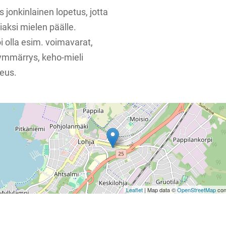
jonkinlainen lopetus, jotta
liiaksi mielen päälle.
 olla esim. voimavarat,
aymmärrys, keho-mieli
eus.
Leaflet
| Map data ©
OpenStreetMap
con