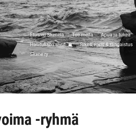
Etusivu Skenelä
Tue meitä
Apua ja tukea
mään ry
Hallituksen sivut
Rikos, rosis & rangaistus
Skene ry
voima -ryhmä