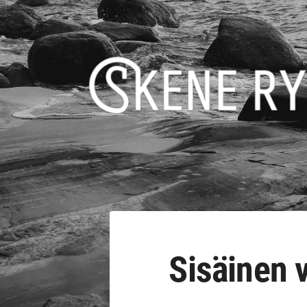
Siirry
sivun
sisältöön
Skene - yhdessä rikoksettomaan elä
Sisäinen 