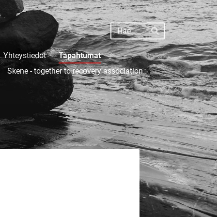
Haku
Hae
Yhteystiedot
Tapahtumat
Skene - together to recovery association