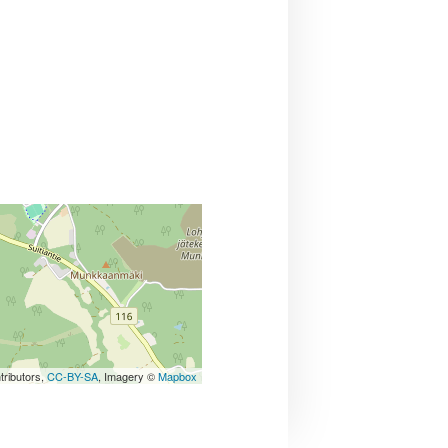
tributors,
CC-BY-SA
, Imagery ©
Mapbox