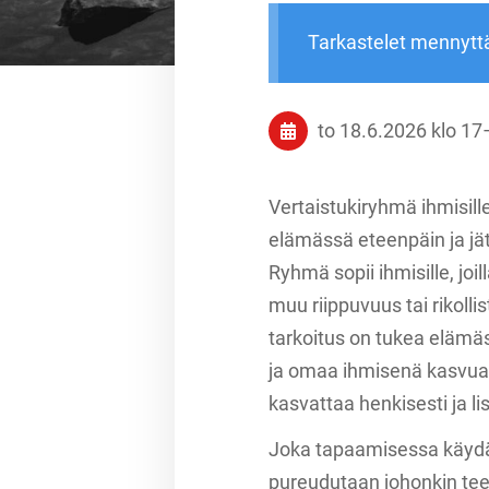
Tarkastelet mennytt
to 18.6.2026
klo 17
Vertaistukiryhmä ihmisill
elämässä eteenpäin ja jä
Ryhmä sopii ihmisille, joi
muu riippuvuus tai rikol
tarkoitus on tukea eläm
ja omaa ihmisenä kasvua.
kasvattaa henkisesti ja l
Joka tapaamisessa käydään
pureudutaan johonkin te