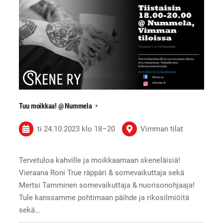
Tuu moikkaa! @ Nummela
ti 24.10.2023
klo 18
–
20
Vimman tilat
Tervetuloa kahville ja moikkaamaan skeneläisiä!
Vieraana Roni True räppäri & somevaikuttaja sekä
Mertsi Tamminen somevaikuttaja & nuorisonohjaaja!
Tule kanssamme pohtimaan päihde ja rikosilmiöitä
sekä…