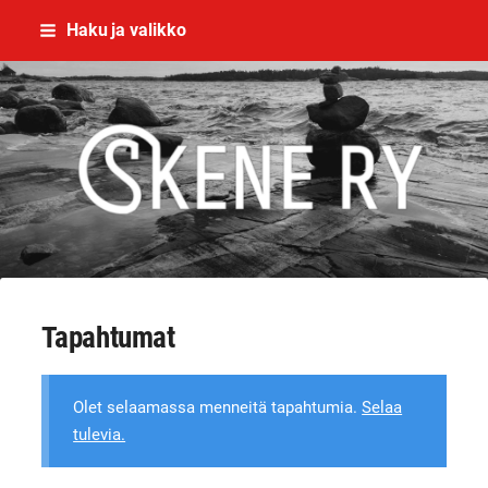
Siirry
Haku ja valikko
sivun
sisältöön
Skene - yhdessä rikoksettomaan el
Tapahtumat
Olet selaamassa menneitä tapahtumia.
Selaa
tulevia.