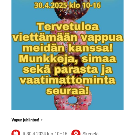
Vapun juhlintaa!
ti 30.4.2024
klo 10
–
16
Skenelä