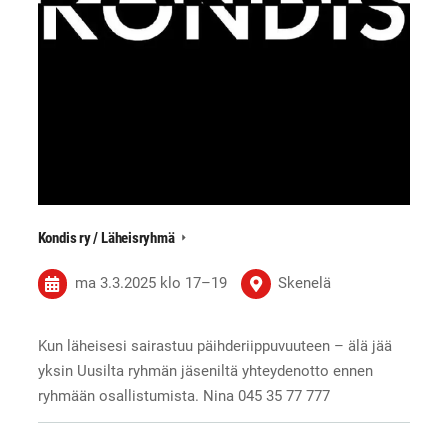
Kondis ry / Läheisryhmä
ma 3.3.2025
klo 17
–
19
Skenelä
Kun läheisesi sairastuu päihderiippuvuuteen – älä jää
yksin Uusilta ryhmän jäseniltä yhteydenotto ennen
ryhmään osallistumista. Nina 045 35 77 777