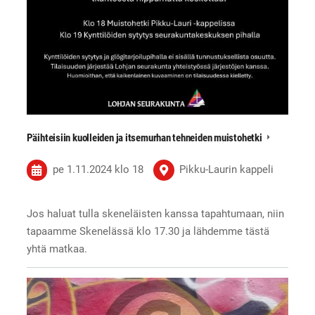
Päihteisiin kuolleiden ja itsemurhan tehneiden muistohetki
pe 1.11.2024
klo 18
Pikku-Laurin kappeli
Jos haluat tulla skeneläisten kanssa tapahtumaan, niin
tapaamme Skenelässä klo 17.30 ja lähdemme tästä
yhtä matkaa.