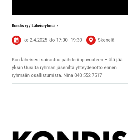
Kondis ry / Läheisryhmä
ke 2.4.2025
klo 17:30
–
19:30
Skenelä
Kun läheisesi sairastuu päihderiippuvuuteen – älä jää
yksin Uusilta ryhmän jäseniltä yhteydenotto ennen
ryhmään osallistumista. Nina 040 552 7517