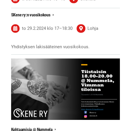
SKene ry:n vuosikokous
to 29.2.2024
klo 17
–
18:30
Lohja
Yhdistyksen lakisääteinen vuosikokous.
Kohtaamisia @ Nummela