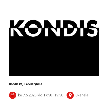
Kondis ry / Läheisryhmä
ke 7.5.2025
klo 17:30
–
19:30
Skenelä