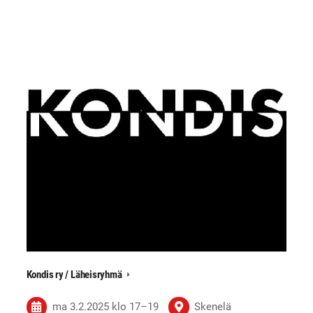
Kondis ry / Läheisryhmä
ma 3.2.2025
klo 17
–
19
Skenelä