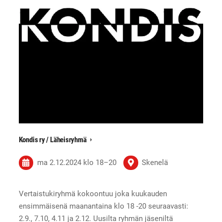
Kondis ry / Läheisryhmä
ma 2.12.2024
klo 18
–
20
Skenelä
Vertaistukiryhmä kokoontuu joka kuukauden
ensimmäisenä maanantaina klo 18 -20 seuraavasti:
2.9., 7.10, 4.11 ja 2.12. Uusilta ryhmän jäseniltä