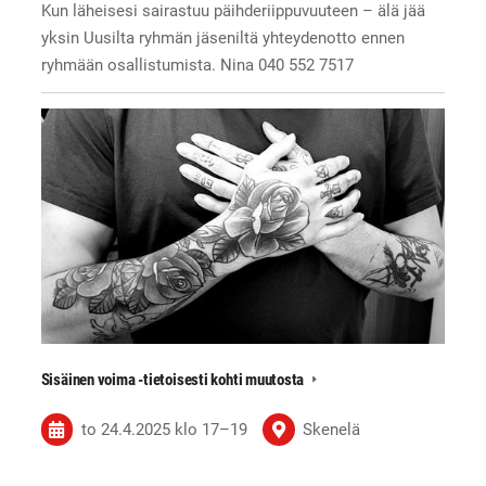
Kun läheisesi sairastuu päihderiippuvuuteen – älä jää
yksin Uusilta ryhmän jäseniltä yhteydenotto ennen
ryhmään osallistumista. Nina 040 552 7517
Sisäinen voima -tietoisesti kohti muutosta
to 24.4.2025
klo 17
–
19
Skenelä