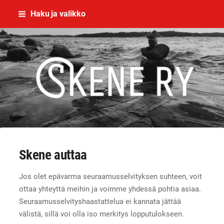
Siirry
Haku ja valikko
sivun
sisältöön
Skene - yhdessä rikoksettomaan el
Skene auttaa
Jos olet epävarma seuraamusselvityksen suhteen, voit
ottaa yhteyttä meihin ja voimme yhdessä pohtia asiaa.
Seuraamusselvityshaastattelua ei kannata jättää
välistä, sillä voi olla iso merkitys lopputulokseen.