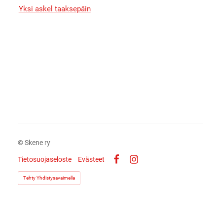
Yksi askel taaksepäin
©
Skene ry
Tietosuojaseloste
Evästeet
Facebook
Instagram
Tehty Yhdistysavaimella